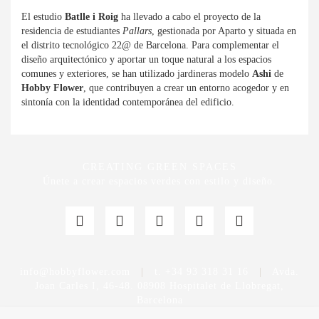
El estudio
Batlle i Roig
ha llevado a cabo el proyecto de la
residencia de estudiantes
Pallars
, gestionada por Aparto y situada en
el distrito tecnológico 22@ de Barcelona. Para complementar el
diseño arquitectónico y aportar un toque natural a los espacios
comunes y exteriores, se han utilizado jardineras modelo
Ashi
de
Hobby Flowe
r
, que contribuyen a crear un entorno acogedor y en
sintonía con la identidad contemporánea del edificio.
CREATING GREEN SPACES
Únete a crear espacios verdes con estilo y diseño.
info@hobbyflower.com
|
t. +34 93 318 31 16
|
Avda.
Joan Carles I, 46-48. 08908 Hospitalet de Llobregat,
Barcelona