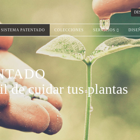
DE
SISTEMA PATENTADO
COLECCIONES
SERVICIOS
DISE
ENTADO
l de cuidar tus plantas