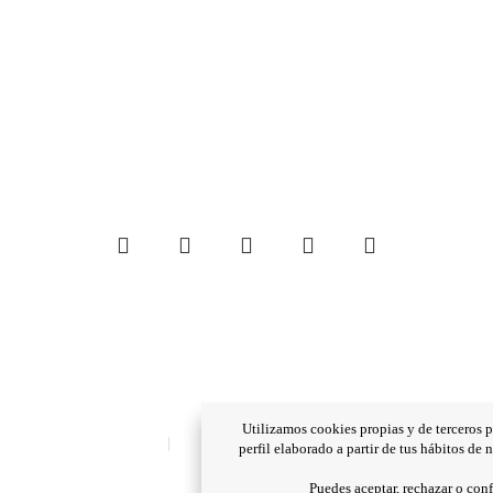
CREATING GREEN SPACES
Únete a crear espacios verdes con estilo y diseño.
Utilizamos cookies propias y de terceros p
t. +34 93 318 31 16
|
Avda. Joan Carles I, 46-48. 08908 Hospita
perfil elaborado a partir de tus hábitos de
Puedes aceptar, rechazar o con