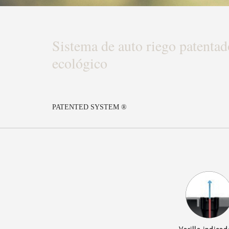
Sistema de auto riego patentad
ecológico
PATENTED SYSTEM ®