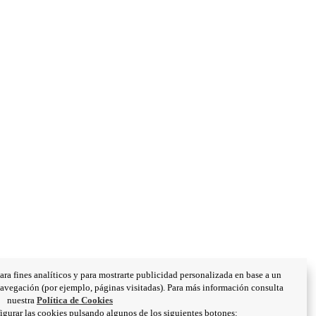
ara fines analíticos y para mostrarte publicidad personalizada en base a un
let de Llobregat, Barcelona
 navegación (por ejemplo, páginas visitadas). Para más información consulta
nuestra
Política de Cookies
figurar las cookies pulsando algunos de los siguientes botones: