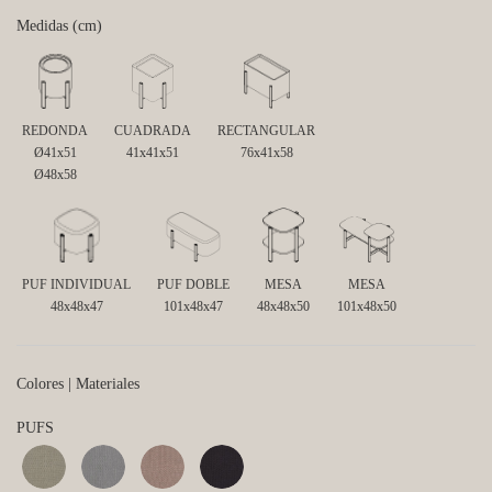
Medidas (cm)
REDONDA
CUADRADA
RECTANGULAR
Ø41x51
41x41x51
76x41x58
Ø48x58
PUF INDIVIDUAL
PUF DOBLE
MESA
MESA
48x48x47
101x48x47
48x48x50
101x48x50
Colores | Materiales
PUFS