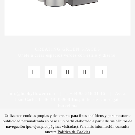
CREATING GREEN SPACES
Únete a crear espacios verdes con estilo y diseño.
info@hobbyflower.com
|
t. +34 93 318 31 16
|
Avda.
Joan Carles I, 46-48. 08908 Hospitalet de Llobregat,
Barcelona
Utilizamos cookies propias y de terceros para fines analíticos y para mostrarte
publicidad personalizada en base a un perfil elaborado a partir de tus hábitos de
navegación (por ejemplo, páginas visitadas). Para más información consulta
nuestra
Política de Cookies