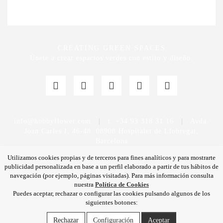
CREATING GREEN SPACES
Únete a crear espacios verdes con estilo y diseño.
info@hobbyflower.com
|
t. +34 93 318 31 16
|
Avda.
Joan Carles I, 46-48. 08908 Hospitalet de Llobregat,
Barcelona
Utilizamos cookies propias y de terceros para fines analíticos y para mostrarte
publicidad personalizada en base a un perfil elaborado a partir de tus hábitos de
navegación (por ejemplo, páginas visitadas). Para más información consulta
nuestra
Política de Cookies
Puedes aceptar, rechazar o configurar las cookies pulsando algunos de los
Política de privacidad
|
Aviso legal
|
Política de calidad
siguientes botones:
|
Política de cookies
Rechazar
Configuración
Aceptar