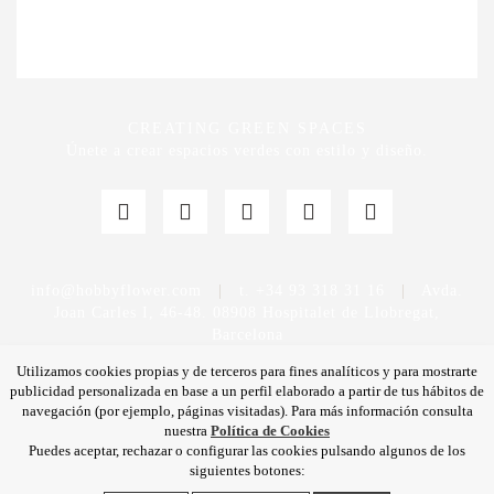
CREATING GREEN SPACES
Únete a crear espacios verdes con estilo y diseño.
info@hobbyflower.com
|
t. +34 93 318 31 16
|
Avda.
Joan Carles I, 46-48. 08908 Hospitalet de Llobregat,
Barcelona
Utilizamos cookies propias y de terceros para fines analíticos y para mostrarte
publicidad personalizada en base a un perfil elaborado a partir de tus hábitos de
navegación (por ejemplo, páginas visitadas). Para más información consulta
nuestra
Política de Cookies
Puedes aceptar, rechazar o configurar las cookies pulsando algunos de los
Política de privacidad
|
Aviso legal
|
Política de calidad
siguientes botones:
|
Política de cookies