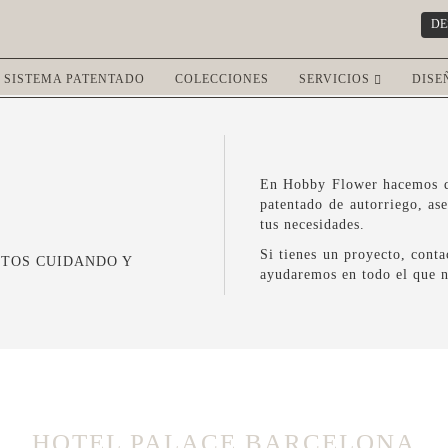
DE
SISTEMA PATENTADO
COLECCIONES
SERVICIOS
DISE
En Hobby Flower hacemos qu
patentado de autorriego, as
tus necesidades.
Si tienes un proyecto, cont
CTOS CUIDANDO Y
ayudaremos en todo el que n
HOTEL PALACE BARCELONA