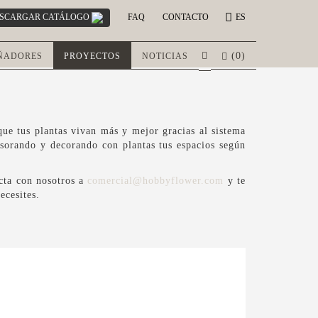
SCARGAR CATÁLOGO
FAQ
CONTACTO
ES
(
0
)
ÑADORES
PROYECTOS
NOTICIAS
e tus plantas vivan más y mejor gracias al sistema
esorando y decorando con plantas tus espacios según
acta con nosotros a
comercial@hobbyflower.com
y te
ecesites.