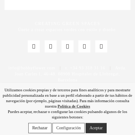
CREATING GREEN SPACES
Únete a crear espacios verdes con estilo y diseño.
info@hobbyflower.com
|
t. +34 93 318 31 16
|
Avda.
Joan Carles I, 46-48. 08908 Hospitalet de Llobregat,
Barcelona
Utilizamos cookies propias y de terceros para fines analíticos y para mostrarte
publicidad personalizada en base a un perfil elaborado a partir de tus hábitos de
navegación (por ejemplo, páginas visitadas). Para más información consulta
nuestra
Política de Cookies
Puedes aceptar, rechazar o configurar las cookies pulsando algunos de los
Política de privacidad
|
Aviso legal
|
Política de calidad
siguientes botones:
|
Política de cookies
Rechazar
Configuración
Aceptar