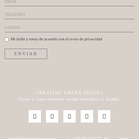
He leído y estoy de acuerdo con el
aviso de privacidad
ENVIAR
CREATING GREEN SPACES
Únete a crear espacios verdes con estilo y diseño.
info@hobbyflower.com
|
t. +34 93 318 31 16
|
Avda.