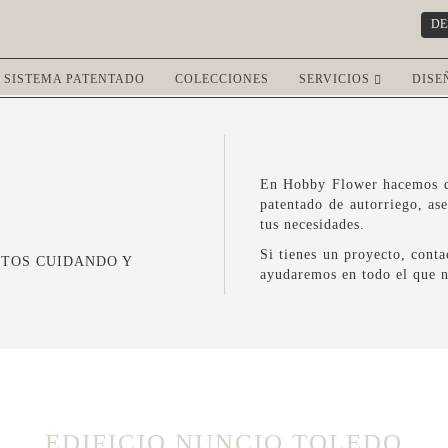
DE
SISTEMA PATENTADO
COLECCIONES
SERVICIOS
DISE
En Hobby Flower hacemos qu
patentado de autorriego, as
tus necesidades.
Si tienes un proyecto, cont
CTOS CUIDANDO Y
ayudaremos en todo el que n
EDIFICIO NUNCIO TOLEDO