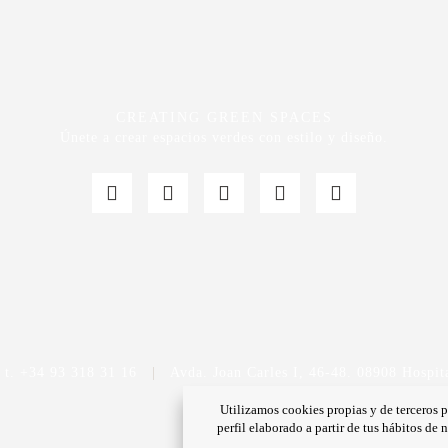
CREATING GREEN SPACES
Únete a crear espacios verdes con estilo y diseño.
t. +34 93 318 31 16
|
Avda. Joan Carles I, 46-48. 08908 Hospita
Utilizamos cookies propias y de terceros p
perfil elaborado a partir de tus hábitos de