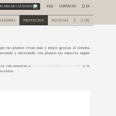
SCARGAR CATÁLOGO
FAQ
CONTACTO
ES
(
0
)
ÑADORES
PROYECTOS
NOTICIAS
e tus plantas vivan más y mejor gracias al sistema
esorando y decorando con plantas tus espacios según
acta con nosotros a
comercial@hobbyflower.com
y te
ecesites.