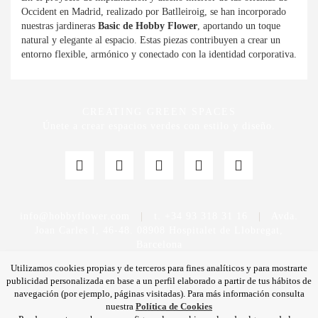
Occident en Madrid, realizado por Batlleiroig, se han incorporado
nuestras jardineras
Basic de Hobby Flower
, aportando un toque
natural y elegante al espacio. Estas piezas contribuyen a crear un
entorno flexible, armónico y conectado con la identidad corporativa.
CREATING GREEN SPACES
Únete a crear espacios verdes con estilo y diseño.
info@hobbyflower.com
|
t. +34 93 318 31 16
|
Avda.
Joan Carles I, 46-48. 08908 Hospitalet de Llobregat,
Barcelona
Utilizamos cookies propias y de terceros para fines analíticos y para mostrarte
publicidad personalizada en base a un perfil elaborado a partir de tus hábitos de
navegación (por ejemplo, páginas visitadas). Para más información consulta
nuestra
Política de Cookies