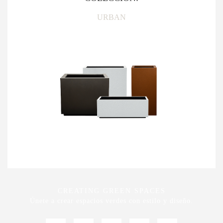
URBAN
CREATING GREEN SPACES
Únete a crear espacios verdes con estilo y diseño.