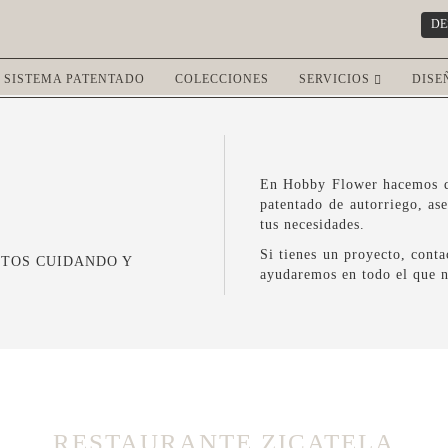
DE
SISTEMA PATENTADO
COLECCIONES
SERVICIOS
DISE
En Hobby Flower hacemos qu
patentado de autorriego, as
tus necesidades.
Si tienes un proyecto, cont
CTOS CUIDANDO Y
ayudaremos en todo el que n
RESTAURANTE ZICATELA