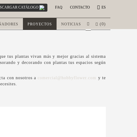
SCARGAR CATÁLOGO
FAQ
CONTACTO
ES
(
0
)
ÑADORES
PROYECTOS
NOTICIAS
e tus plantas vivan más y mejor gracias al sistema
esorando y decorando con plantas tus espacios según
acta con nosotros a
comercial@hobbyflower.com
y te
ecesites.