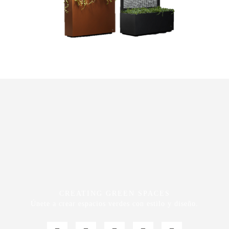
CREATING GREEN SPACES
Únete a crear espacios verdes con estilo y diseño.