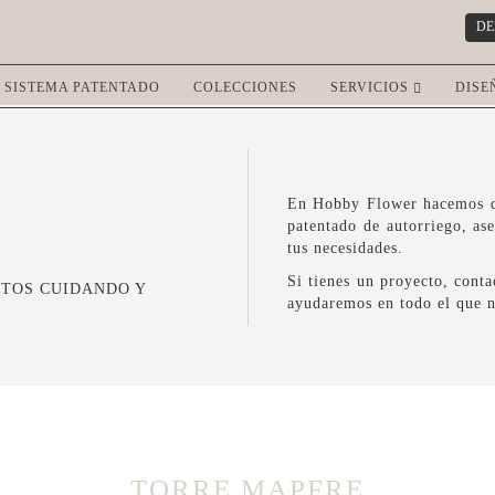
DE
SISTEMA PATENTADO
COLECCIONES
SERVICIOS
DISE
En Hobby Flower hacemos qu
patentado de autorriego, as
tus necesidades.
Si tienes un proyecto, cont
CTOS CUIDANDO Y
ayudaremos en todo el que n
TORRE MAPFRE