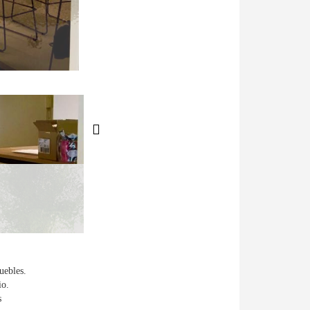
uebles.
io.
s