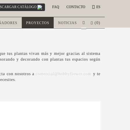
SCARGAR CATÁLOGO
FAQ
CONTACTO
ES
(
0
)
ÑADORES
PROYECTOS
NOTICIAS
e tus plantas vivan más y mejor gracias al sistema
esorando y decorando con plantas tus espacios según
acta con nosotros a
comercial@hobbyflower.com
y te
ecesites.