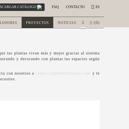
SCARGAR CATÁLOGO
FAQ
CONTACTO
ES
(
0
)
ÑADORES
PROYECTOS
NOTICIAS
e tus plantas vivan más y mejor gracias al sistema
esorando y decorando con plantas tus espacios según
acta con nosotros a
comercial@hobbyflower.com
y te
ecesites.