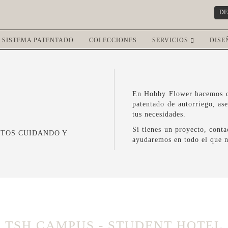
DE
SISTEMA PATENTADO
COLECCIONES
SERVICIOS
DISE
En Hobby Flower hacemos qu
patentado de autorriego, as
tus necesidades.
Si tienes un proyecto, cont
CTOS CUIDANDO Y
ayudaremos en todo el que n
TSH CAMPUS - STUDENT HOTEL