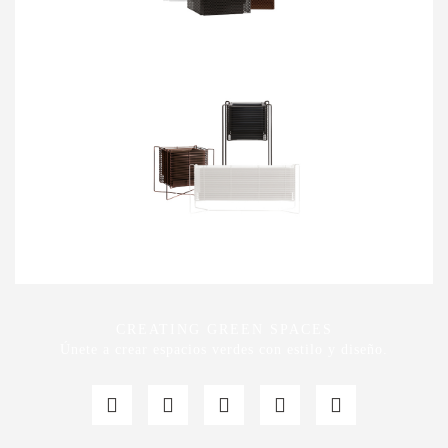
CREATING GREEN SPACES
Únete a crear espacios verdes con estilo y diseño.