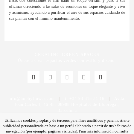
Estas dos colecciones le han dado un toque versátil y puro a sus
oficinas ofreciendo a las salas de reuniones un toque elegante y vivo
y asimismo, ayudando a purificar el aire de sus espacios cuidando de
sus plantas con el mínimo mantenimiento.
CREATING GREEN SPACES
Únete a crear espacios verdes con estilo y diseño.
info@hobbyflower.com
|
t. +34 93 318 31 16
|
Avda.
Joan Carles I, 46-48. 08908 Hospitalet de Llobregat,
Barcelona
Utilizamos cookies propias y de terceros para fines analíticos y para mostrarte
publicidad personalizada en base a un perfil elaborado a partir de tus hábitos de
navegación (por ejemplo, páginas visitadas). Para más información consulta