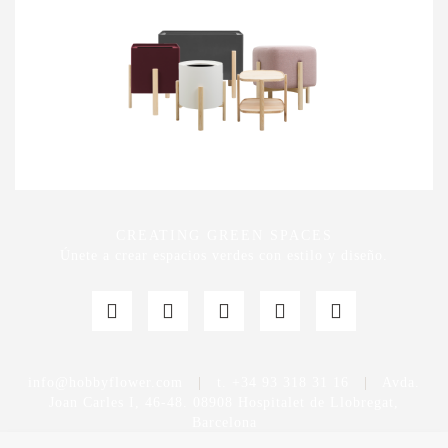
CREATING GREEN SPACES
Únete a crear espacios verdes con estilo y diseño.
info@hobbyflower.com
|
t. +34 93 318 31 16
|
Avda.
Joan Carles I, 46-48. 08908 Hospitalet de Llobregat,
Barcelona