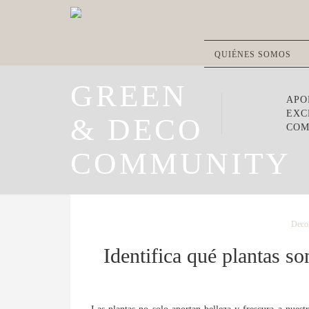
QUIÉNES SOMOS
GREEN
APO
EXC
& DECO
COM
COMMUNITY
Decor
Identifica qué plantas so