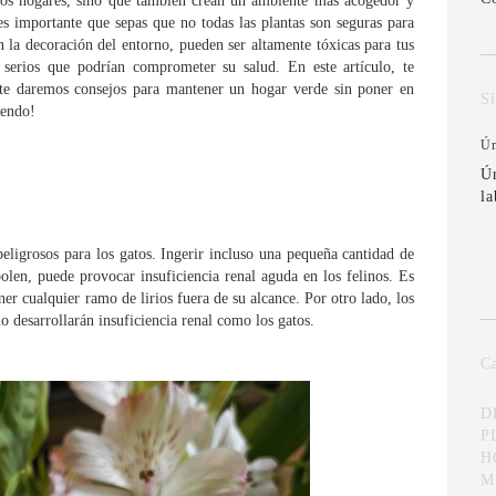
tros hogares, sino que también crean un ambiente más acogedor y
es importante que sepas que no todas las plantas son seguras para
 la decoración del entorno, pueden ser altamente tóxicas para tus
serios que podrían comprometer su salud. En este artículo, te
y te daremos consejos para mantener un hogar verde sin poner en
S
yendo!
Ún
Ú
la
peligrosos para los gatos. Ingerir incluso una pequeña cantidad de
l polen, puede provocar insuficiencia renal aguda en los felinos. Es
ener cualquier ramo de lirios fuera de su alcance. Por otro lado, los
o desarrollarán insuficiencia renal como los gatos.
Ca
D
P
H
M