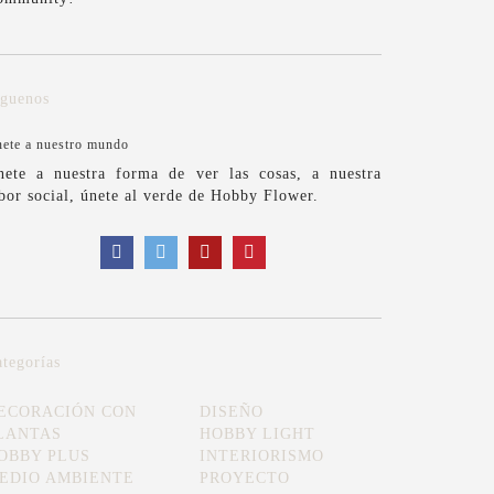
íguenos
ete a nuestro mundo
nete a nuestra forma de ver las cosas, a nuestra
bor social, únete al verde de Hobby Flower.
tegorías
ECORACIÓN CON
DISEÑO
LANTAS
HOBBY LIGHT
OBBY PLUS
INTERIORISMO
EDIO AMBIENTE
PROYECTO