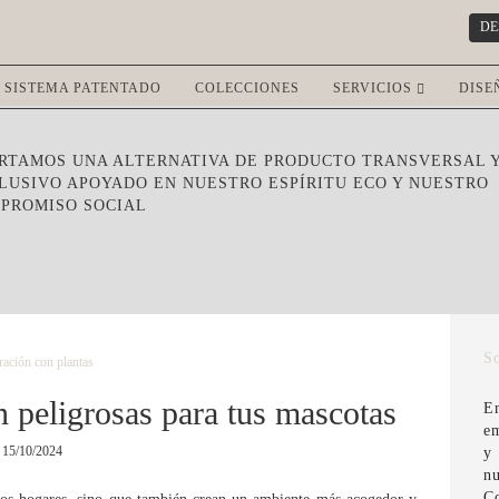
DE
SISTEMA PATENTADO
COLECCIONES
SERVICIOS
DISE
RTAMOS UNA ALTERNATIVA DE PRODUCTO TRANSVERSAL 
LUSIVO APOYADO EN NUESTRO ESPÍRITU ECO Y NUESTRO
PROMISO SOCIAL
S
ación con plantas
n peligrosas para tus mascotas
E
em
15/10/2024
y
n
C