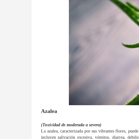
Azalea
(Toxicidad de moderada a severa)
La azalea, caracterizada por sus vibrantes flores, pued
incluyen salivación excesiva, vómitos, diarrea, debil