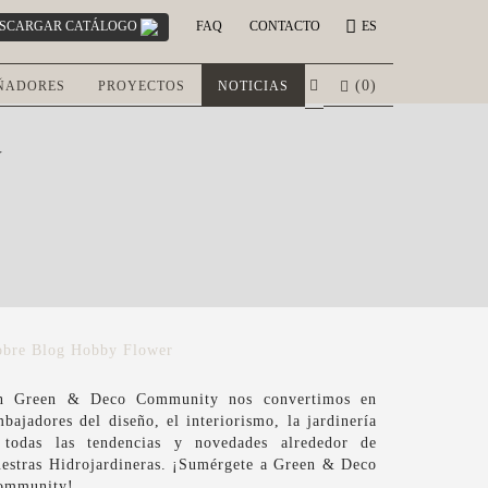
SCARGAR CATÁLOGO
FAQ
CONTACTO
ES
(
0
)
ÑADORES
PROYECTOS
NOTICIAS
Y
obre Blog Hobby Flower
n Green & Deco Community nos convertimos en
bajadores del diseño, el interiorismo, la jardinería
 todas las tendencias y novedades alrededor de
uestras Hidrojardineras. ¡Sumérgete a Green & Deco
ommunity!