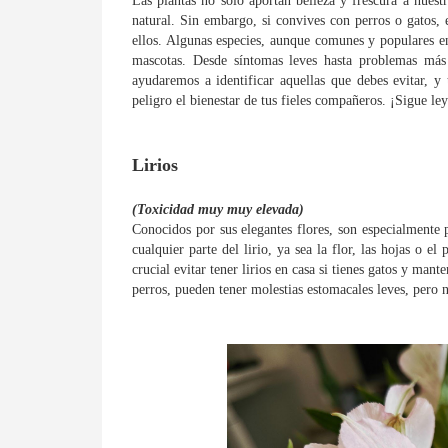
Las plantas no solo aportan belleza y frescura a nues
natural. Sin embargo, si convives con perros o gatos, 
ellos. Algunas especies, aunque comunes y populares en
mascotas. Desde síntomas leves hasta problemas más 
ayudaremos a identificar aquellas que debes evitar, 
peligro el bienestar de tus fieles compañeros. ¡Sigue le
Lirios
(Toxicidad muy muy elevada)
Conocidos por sus elegantes flores, son especialmente 
cualquier parte del lirio, ya sea la flor, las hojas o e
crucial evitar tener lirios en casa si tienes gatos y mant
perros, pueden tener molestias estomacales leves, pero n