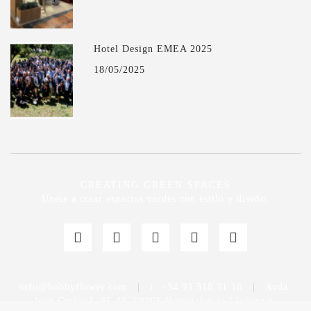
Hotel Design EMEA 2025
18/05/2025
CREATING GREEN SPACES
Únete a crear espacios verdes con estilo y diseño.
info@hobbyflower.com
|
t. +34 93 318 31 16
|
Avda.
Joan Carles I, 46-48. 08908 Hospitalet de Llobregat,