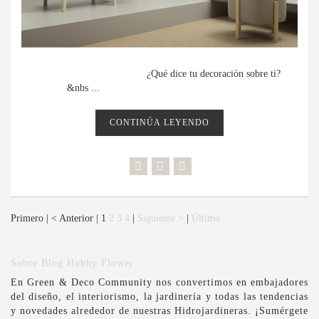
¿Qué dice tu decoración sobre ti?
&nbs ...
CONTINÚA LEYENDO
Primero
|
< Anterior
|
1
2
3
4
|
Siguiente >
|
Último
Sobre Blog Hobby Flower
En Green & Deco Community nos convertimos en embajadores
del diseño, el interiorismo, la jardinería y todas las tendencias
y novedades alrededor de nuestras Hidrojardineras. ¡Sumérgete