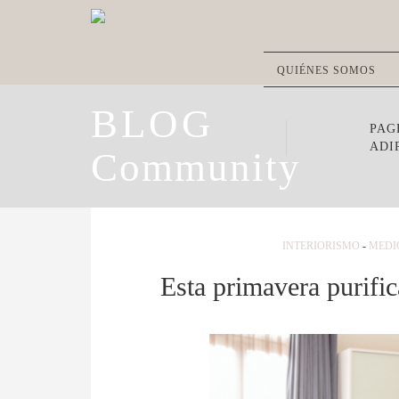
QUIÉNES SOMOS
BLOG
PAG
ADI
Community
INTERIORISMO
-
MEDI
Esta primavera purifi