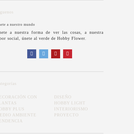
íguenos
ete a nuestro mundo
nete a nuestra forma de ver las cosas, a nuestra
bor social, únete al verde de Hobby Flower.
tegorías
ECORACIÓN CON
DISEÑO
LANTAS
HOBBY LIGHT
OBBY PLUS
INTERIORISMO
EDIO AMBIENTE
PROYECTO
ENDENCIA