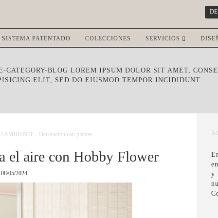
DE
SISTEMA PATENTADO
COLECCIONES
SERVICIOS
DISE
E-CATEGORY-BLOG LOREM IPSUM DOLOR SIT AMET, CONS
PISICING ELIT, SED DO EIUSMOD TEMPOR INCIDIDUNT.
S
O AMBIENTE
-
Decoración con plantas
ca el aire con Hobby Flower
E
em
08/05/2024
y
n
C