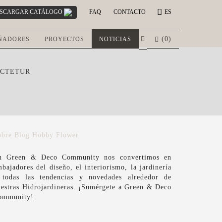
SCARGAR CATÁLOGO
FAQ
CONTACTO
ES
(
0
)
ÑADORES
PROYECTOS
NOTICIAS
ECTETUR
obre Blog Hobby Flower
n Green & Deco Community nos convertimos en
bajadores del diseño, el interiorismo, la jardinería
 todas las tendencias y novedades alrededor de
uestras Hidrojardineras. ¡Sumérgete a Green & Deco
ommunity!