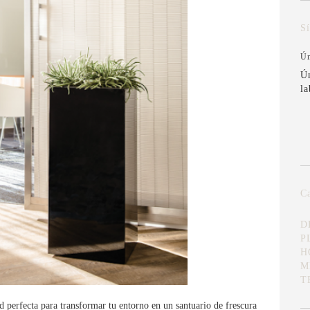
S
Ún
Ú
la
Ca
D
P
H
M
T
d perfecta para transformar tu entorno en un santuario de frescura